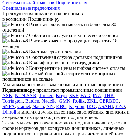
Система он-лайн заказов Подшипник.ру
Специальные предложения
Преимущества покупки подшипников
в компании
Подшипник.ру
Развитая филиальная сеть из более чем 30
отделений
Собственная служба технического сервиса
Высокое качество продукции, гарантия 18
месяцев
Быстрые сроки поставки
Собственная служба доставки подшипников
Квалифицированные сотрудники
Конкурентные цены и гибкая система оплаты
Самый большой ассортимент импортных
подшипников на складе
Мы можем поставить вам любые импортные подшипники.
Подшипник.ру
предлагает промышленные подшипники
NSK
,
NTN-SNR
,
Timken
,
Koyo
,
SKF
,
FAG
,
INA
,
THK
,
Torrington
,
Barden
,
Nadella
,
GMN
,
Rollix
,
ZKL
,
CERBEC
,
SNFA
,
Gamet
,
Nachi
,
NN
,
KBC
,
Kaydon
,
IKO
,
ASAHI
,
EZO
,
Dinroll
и многих других известных европейских, японских и
американских производителей подшипников.
Также мы осуществляем поставки подшипниковых узлов в
сборе и корпусов для корпусных подшипников, линейных
подшипников, шарико-винтовых пар и систем линейного