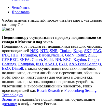
Челябинск
Ярославль
Чтобы изменить масштаб, прокручивайте карту, удерживая
клавишу Ctrl.
Подшипник.ру осуществляет продажу подшипников со
склада в Москве и под заказ.
Подшипник.ру предлагает подшипники ведущих мировых
производителей
NSK
,
NTN
-
SNR
,
Timken
,
Koyo
,
SKF
,
FAG
,
INA
,
THK
,
Torrington
,
Barden
,
Nadella
,
GMN
,
Rollix
,
ZKL
,
CERBEC
,
SNFA
,
Gamet
,
Nachi
,
NN
,
KBC
,
Kaydon
,
Cooper
Bearings
,
Champion
,
IKO
,
ASAHI
,
FYH
,
A&S Fersa Bearings
,
EZO
,
Dinroll
, а также осуществляет поставки линейных
подшипников, систем линейного перемещения, обгонных
муфт, ремней, инструмента для монтажа и демонтажа
подшипников, смазок, опорно-поворотных устройств,
уплотнений, и виброизоляционных элементов, таких
производителей как
Bosсh Rexroth
и
Freudenberg Sealing
Technologies
.
Звоните
и заказывайте подшипники, мы осуществляем
доставку
в любую точку России.