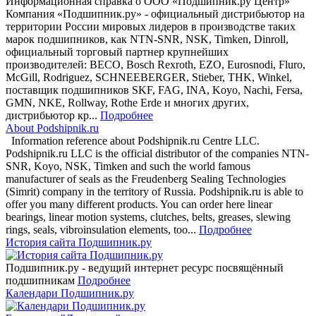
Информационная справка о ООО «Подшипник.ру Центр»
Компания «Подшипник.ру» - официальный дистрибьютор на
территории России мировых лидеров в производстве таких
марок подшипников, как NTN-SNR, NSK, Timken, Dinroll,
официальный торговый партнер крупнейших
производителей: BECO, Bosch Rexroth, EZO, Eurosnodi, Fluro,
McGill, Rodriguez, SCHNEEBERGER, Stieber, THK, Winkel,
поставщик подшипников SKF, FAG, INA, Koyo, Nachi, Fersa,
GMN, NKE, Rollway, Rothe Erde и многих других,
дистрибьютор кр...
Подробнее
About Podshipnik.ru
Information reference about Podshipnik.ru Centre LLC.
Podshipnik.ru LLC is the official distributor of the companies NTN-
SNR, Koyo, NSK, Timken and such the world famous
manufacturer of seals as the Freudenberg Sealing Technologies
(Simrit) company in the territory of Russia. Podshipnik.ru is able to
offer you many different products. You can order here linear
bearings, linear motion systems, clutches, belts, greases, slewing
rings, seals, vibroinsulation elements, too...
Подробнее
История сайта Подшипник.ру
Подшипник.ру - ведущий интернет ресурс посвящённый
подшипникам
Подробнее
Календари Подшипник.ру