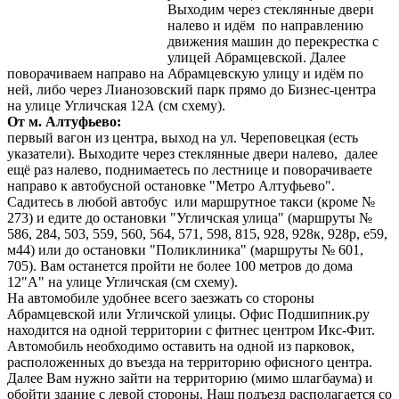
Выходим через стеклянные двери
налево и идём по направлению
движения машин до перекрестка с
улицей Абрамцевской. Далее
поворачиваем направо на Абрамцевскую улицу и идём по
ней, либо через Лианозовский парк прямо до Бизнес-центра
на улице Угличская 12А (см схему).
От м. Алтуфьево:
первый вагон из центра, выход на ул. Череповецкая (есть
указатели). Выходите через стеклянные двери налево, далее
ещё раз налево, поднимаетесь по лестнице и поворачиваете
направо к автобусной остановке "Метро Алтуфьево".
Садитесь в любой автобус или маршрутное такси (кроме №
273) и едите до остановки "Угличская улица" (маршруты №
586, 284, 503, 559, 560, 564, 571, 598, 815, 928, 928к, 928р, e59,
м44) или до остановки "Поликлиника" (маршруты № 601,
705). Вам останется пройти не более 100 метров до дома
12"А" на улице Угличская (см схему).
На автомобиле удобнее всего заезжать со стороны
Абрамцевской или Угличской улицы. Офис Подшипник.ру
находится на одной территории с фитнес центром Икс-Фит.
Автомобиль необходимо оставить на одной из парковок,
расположенных до въезда на территорию офисного центра.
Далее Вам нужно зайти на территорию (мимо шлагбаума) и
обойти здание с левой стороны. Наш подъезд располагается со