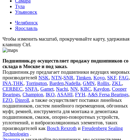
Самара
Тула
Ульяновск
Челябинск
Ярославль
Чтобы изменить масштаб, прокручивайте карту, удерживая
клавишу Ctrl.
Подшипник.ру осуществляет продажу подшипников со
склада в Москве и под заказ.
Подшипник.ру предлагает подшипники ведущих мировых
производителей
NSK
,
NTN
-
SNR
,
Timken
,
Koyo
,
SKF
,
FAG
,
INA
,
THK
,
Torrington
,
Barden
,
Nadella
,
GMN
,
Rollix
,
ZKL
,
CERBEC
,
SNFA
,
Gamet
,
Nachi
,
NN
,
KBC
,
Kaydon
,
Cooper
Bearings
,
Champion
,
IKO
,
ASAHI
,
FYH
,
A&S Fersa Bearings
,
EZO
,
Dinroll
, а также осуществляет поставки линейных
подшипников, систем линейного перемещения, обгонных
муфт, ремней, инструмента для монтажа и демонтажа
подшипников, смазок, опорно-поворотных устройств,
уплотнений, и виброизоляционных элементов, таких
производителей как
Bosсh Rexroth
и
Freudenberg Sealing
Technologies
.
Звоните
и заказывайте подшипники, мы осуществляем