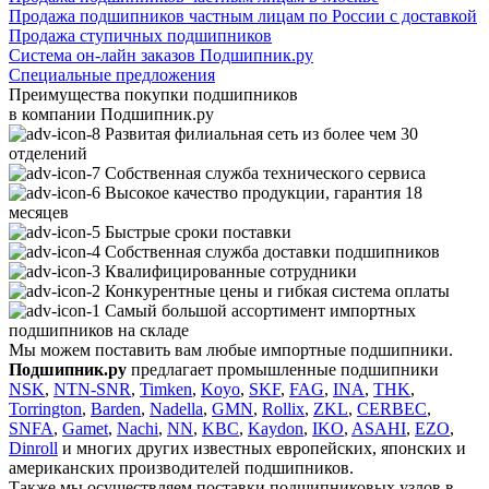
Продажа подшипников частным лицам по России с доставкой
Продажа ступичных подшипников
Система он-лайн заказов Подшипник.ру
Специальные предложения
Преимущества покупки подшипников
в компании
Подшипник.ру
Развитая филиальная сеть из более чем 30
отделений
Собственная служба технического сервиса
Высокое качество продукции, гарантия 18
месяцев
Быстрые сроки поставки
Собственная служба доставки подшипников
Квалифицированные сотрудники
Конкурентные цены и гибкая система оплаты
Самый большой ассортимент импортных
подшипников на складе
Мы можем поставить вам любые импортные подшипники.
Подшипник.ру
предлагает промышленные подшипники
NSK
,
NTN-SNR
,
Timken
,
Koyo
,
SKF
,
FAG
,
INA
,
THK
,
Torrington
,
Barden
,
Nadella
,
GMN
,
Rollix
,
ZKL
,
CERBEC
,
SNFA
,
Gamet
,
Nachi
,
NN
,
KBC
,
Kaydon
,
IKO
,
ASAHI
,
EZO
,
Dinroll
и многих других известных европейских, японских и
американских производителей подшипников.
Также мы осуществляем поставки подшипниковых узлов в