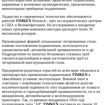
крупногабаритные роликовые сферические подшипники,
шариковые и роликовые цилиндрические, прецизионные,
миниатюрные приборные подшипники.
Лидерство в современных технологиях обеспечивается
работой
TIMKEN
Research - трёх исследовательских центров
в США и Великобритании. На исследования и внедрение
новых программ компания ежегодно расходует более 50
миллионов долларов.
Производимые фирмой специальные легированные стали,
помимо изготовления подшипников, используются в
аэрокосмической, автомобильной промышленности и др.
Подразделение по выпуску бесшовных стальных труб
считается крупнейшим в мире изготовителем труб из
легированной конструкционной стали.
Предприятия различных отраслей во всём мире убедились в
преимуществах применения подшипников
TIMKEN
в
тяжелейших условиях эксплуатации. Вековой опыт в
сочетании с новейшими технологиями является залогом
исключительной надёжности этих подшипников не только в
металлургии и горнодобывающей промышленности, но и на
авиационном, автомобильном и железнодорожном
транспорте. Так, со времени внедрения в 1954 году
подшипников типа "АР"
TIMKEN
поставила их свыше 10