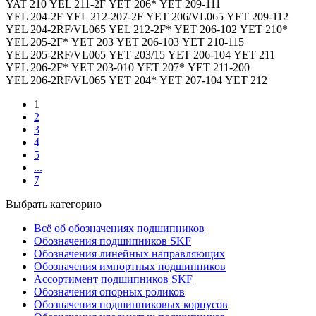
YAT 210 YEL 211-2F YET 206* YET 209-111
YEL 204-2F YEL 212-207-2F YET 206/VL065 YET 209-112
YEL 204-2RF/VL065 YEL 212-2F* YET 206-102 YET 210*
YEL 205-2F* YET 203 YET 206-103 YET 210-115
YEL 205-2RF/VL065 YET 203/15 YET 206-104 YET 211
YEL 206-2F* YET 203-010 YET 207* YET 211-200
YEL 206-2RF/VL065 YET 204* YET 207-104 YET 212
1
2
3
4
5
...
7
Выбрать категорию
Всё об обозначениях подшипников
Обозначения подшипников SKF
Обозначения линейных направляющих
Обозначения импортных подшипников
Ассортимент подшипников SKF
Обозначения опорных роликов
Обозначения подшипниковых корпусов