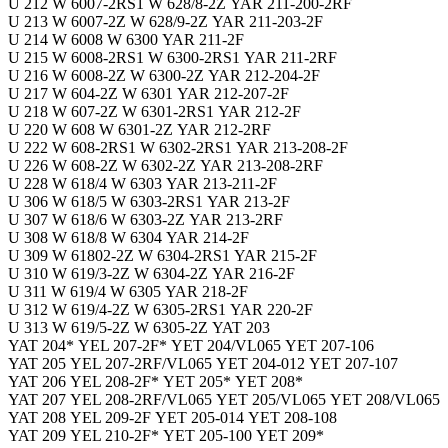
U 212 W 6007-2RS1 W 628/8-2Z YAR 211-200-2RF
U 213 W 6007-2Z W 628/9-2Z YAR 211-203-2F
U 214 W 6008 W 6300 YAR 211-2F
U 215 W 6008-2RS1 W 6300-2RS1 YAR 211-2RF
U 216 W 6008-2Z W 6300-2Z YAR 212-204-2F
U 217 W 604-2Z W 6301 YAR 212-207-2F
U 218 W 607-2Z W 6301-2RS1 YAR 212-2F
U 220 W 608 W 6301-2Z YAR 212-2RF
U 222 W 608-2RS1 W 6302-2RS1 YAR 213-208-2F
U 226 W 608-2Z W 6302-2Z YAR 213-208-2RF
U 228 W 618/4 W 6303 YAR 213-211-2F
U 306 W 618/5 W 6303-2RS1 YAR 213-2F
U 307 W 618/6 W 6303-2Z YAR 213-2RF
U 308 W 618/8 W 6304 YAR 214-2F
U 309 W 61802-2Z W 6304-2RS1 YAR 215-2F
U 310 W 619/3-2Z W 6304-2Z YAR 216-2F
U 311 W 619/4 W 6305 YAR 218-2F
U 312 W 619/4-2Z W 6305-2RS1 YAR 220-2F
U 313 W 619/5-2Z W 6305-2Z YAT 203
YAT 204* YEL 207-2F* YET 204/VL065 YET 207-106
YAT 205 YEL 207-2RF/VL065 YET 204-012 YET 207-107
YAT 206 YEL 208-2F* YET 205* YET 208*
YAT 207 YEL 208-2RF/VL065 YET 205/VL065 YET 208/VL065
YAT 208 YEL 209-2F YET 205-014 YET 208-108
YAT 209 YEL 210-2F* YET 205-100 YET 209*