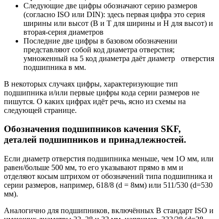
Следующие две цифры обозначают серию размеров
(согласно ISO или DIN): здесь первая цифра это серия
ширины или высот (В и Т для ширины и Н для высот) и
вторая-серия диаметров
Последние две цифры в базовом обозначении
представляют собой код диаметра отверстия;
умноженный на 5 код диаметра даёт диаметр отверстия
подшипника в мм.
В некоторых случаях цифры, характеризующие тип
подшипника и/или первые цифры кода серии размеров не
пишутся. О каких цифрах идёт речь, ясно из схемы на
следующей странице.
Обозначения подшипников качения SKF,
деталей подшипников и принадлежностей.
Если диаметр отверстия подшипника меньше, чем 1О мм, или
равен/больше 500 мм, то его указывают прямо в мм и
отделяют косым штрихом от обозначений типа подшипника и
серии размеров, например, 618/8 (d = 8мм) или 511/530 (d=530
мм).
Аналогично для подшипников, включённых В стандарт ISO и