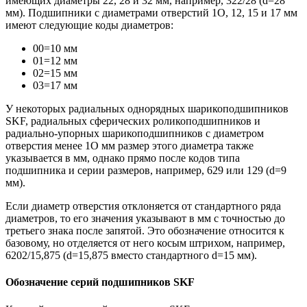
имеющих диаметры 22, 28 и 32 мм, например, 322/28 (d=28
мм). Подшипники с диаметрами отверстий 1О, 12, 15 и 17 мм
имеют следующие коды диаметров:
00=10 мм
01=12 мм
02=15 мм
03=17 мм
У некоторых радиальных однорядных шарикоподшипников
SKF, радиальных сферических роликоподшипников и
радиально-упорных шарикоподшипников с диаметром
отверстия менее 1О мм размер этого диаметра также
указывается в мм, однако прямо после кодов типа
подшипника и серии размеров, например, 629 или 129 (d=9
мм).
Если диаметр отверстия отклоняется от стандартного ряда
диаметров, то его значения указывают в мм с точностью до
третьего знака после запятой. Это обозначение относится к
базовому, но отделяется
от него косым штрихом, например,
6202/15,875 (d=15,875 вместо стандартного d=15 мм).
Обозначение серий подшипников SKF