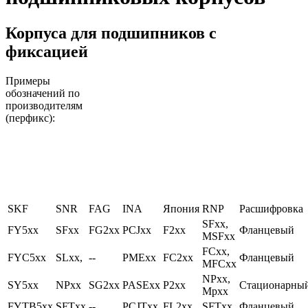
Корпуса для подшипников с
фиксацией
Примеры
обозначений по
производителям
(перфикс):
SKF
SNR
FAG
INA
Япония
RNP
Расшифровка
SFxx,
FY5xx
SFxx
FG2xx
PCJxx
F2xx
Фланцевый
MSFxx
FCxx,
FYC5xx
SLxx,
--
PMExx
FC2xx
Фланцевый
MFCxx
NPxx,
SY5xx
NPxx
SG2xx
PASExx
P2xx
Стационарны
Mpxx
FYTB5xx
SFTxx
--
PCJTxx
FL2xx
SFTxx
Фланцевый