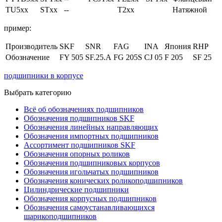
TU5xx
STxx
--
T2xx
Натяжной
пример:
Производитель
SKF
SNR
FAG
INA
Япония
RHP
Обозначение
FY 505
SF.25.A
FG 205S
CJ 05
F 205
SF 25
подшипники в корпусе
Выбрать категорию
Всё об обозначениях подшипников
Обозначения подшипников SKF
Обозначения линейных направляющих
Обозначения импортных подшипников
Ассортимент подшипников SKF
Обозначения опорных роликов
Обозначения подшипниковых корпусов
Обозначения игольчатых подшипников
Обозначения конических роликоподшипников
Цилиндрические подшипники
Обозначения корпусных подшипников
Обозначения самоустанавливающихся
шарикоподшипников