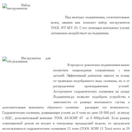
При монтаже подшипников, уплотнительных
колец, шкивов вам поможет набор инструментов
TOOL IFT SET 33. С его помощью монтажное усилие
оптимально воздействует на подшипник.
В процессе демонтажа подшипников важно
исключить повреждения сопряженных с ним
деталей. Эффективный демонтаж зависит не только
от правильно подобранного вида съемника, но и от
распределения прикладываемых усилий.
Ассортимент гидравлических съемников на складе
Подшипник.ру позволит подобрать устройство в
зависимости от размера монтажного случая, а
дополнительные комплекты обратного съемника
расширят эту возможность.
Гидравлические съемники, развивающие усилие до 4 тонн по цене 18 000 руб. за штуку
с НДС, дополнительный комплект
TOOL
AS
-
SCHP
4
T
за 6 000рублей. Если размер
охватываемой детали не входит в типоразмер предыдущей модели, то предлагаем
воспользоваться гидравлическим съемником 12 тонн (
TOOL
SCHP
12
Tons
) всего за 29