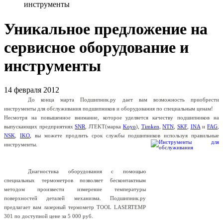
инструменты
Уникальное предложение на
сервисное оборудование и
инструменты
14 февраля 2012
До конца марта Подшипник.ру дает вам возможность приобрести
инструменты для обслуживания подшипников и оборудования по специальным ценам!
Несмотря на повышенное внимание, которое уделяется качеству подшипников на
выпускающих предприятиях
SNR
,
JTEKT
(
марка
Koyo
),
Timken
,
NTN
,
SKF
,
INA
и
FAG
,
NSK
,
IKO
,
вы можете продлить срок службы подшипников используя правильные
инструменты.
Диагностика оборудования с помощью
специальных термометров позволяет бесконтактным
методом произвести измерение температуры
поверхностей деталей механизма. Подшипник.ру
предлагает вам лазерный термометр
TOOL
LASERTEMP
301 по доступной цене за 5 000 руб.