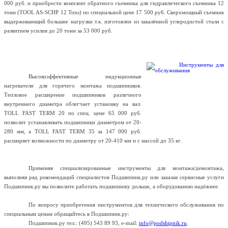
000 руб. и приобрести комплект обратного съемника для гидравлического съемника 12
тонн (
TOOL
AS
-
SCHP
12
Tons
) по специальной цене 17 500 руб. Сверхмощный съемник
выдерживающий большие нагрузки т.к. изготовлен из закалённой углеродистой стали с
развитием усилия до 20 тонн за 53 000 руб.
Высокоэффективные индукционные
нагреватели для горячего монтажа подшипников.
Тепловое расширение подшипников различного
внутреннего диамет
ра облегчает установку на вал.
TOLL
FAST
TERM
20 по спец. цене 65 000 руб.
позволит устанавливать подшипники диаметром от 20-
280 мм, а
TOLL
FAST
TERM
35 за 147 000 руб.
расширяет возможности по диаметру от 20-410 мм и c массой до 35 кг.
Применяя специализированные инструменты для монтажа/демонтажа,
выполняя ряд рекомендаций специалистов Подшипник.ру или заказав сервисные услуги
Подшипник.ру вы позволите работать подшипнику дольше, а оборудованию надёжнее.
По вопросу приобретения инструментов для технического обслуживания по
специальным ценам обращайтесь в Подшипник.ру:
Подшипник.ру тел.: (495) 543 89 93, e-mail:
info@podshipnik.ru
.