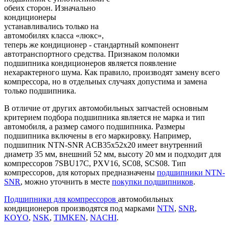
обеих сторон. Изначально
кондиционеры
устанавливались только на
автомобилях класса «люкс»,
теперь же кондиционер - стандартный компонент
автотранспортного средства. Признаком поломки
подшипника кондиционеров является появление
нехарактерного шума. Как правило, производят замену всего
компрессора, но в отдельных случаях допустима и замена
только подшипника.
В отличие от других автомобильных запчастей основным
критерием подбора подшипника является не марка и тип
автомобиля, а размер самого подшипника. Размеры
подшипника включены в его маркировку. Например,
подшипник NTN-SNR ACB35х52х20 имеет внутренний
диаметр
35 мм
, внешний
52 мм
, высоту
20 мм
и подходит для
компрессоров 7SBU17C, PXV16, SC08, SCS08. Тип
компрессоров, для которых предназначены
подшипники NTN-
SNR
, можно уточнить в месте
покупки подшипников
.
Подшипники для компрессоров
автомобильных
кондиционеров производятся под марками
NTN
,
SNR
,
KOYO
,
NSK
,
TIMKEN
,
NACHI
.