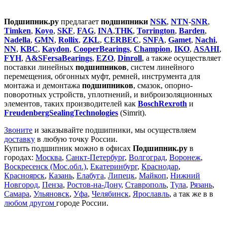
Подшипник.ру
предлагает
подшипники
NSK
,
NTN
-
SNR
,
Timken
,
Koyo
,
SKF
,
FAG
,
INA
,
THK
,
Torrington
,
Barden
,
Nadella
,
GMN
,
Rollix
,
ZKL
,
CERBEC
,
SNFA
,
Gamet
,
Nachi
,
NN
,
KBC
,
Kaydon
,
CooperBearings
,
Champion
,
IKO
,
ASAHI
,
FYH
,
A&SFersaBearings
,
EZO
,
Dinroll
, а также осуществляет
поставки линейных
подшипников
, систем линейного
перемещения, обгонных муфт, ремней, инструмента для
монтажа и демонтажа
подшипников
, смазок, опорно-
поворотных устройств, уплотнений, и виброизоляционных
элементов, таких производителей как
BosсhRexroth
и
FreudenbergSealingTechnologies
(Simrit).
Звоните
и заказывайте подшипники, мы осуществляем
доставку
в любую точку России.
Купить подшипник можно в офисах
Подшипник.ру
в
городах:
Москва
,
Санкт-Петербург
,
Волгоград
,
Воронеж
,
Воскресенск (Мос.обл.)
,
Екатеринбург
,
Краснодар
,
Красноярск
,
Казань
,
Елабуга
,
Липецк
,
Майкоп
,
Нижний
Новгород
,
Пенза
,
Ростов-на-Дону
,
Ставрополь
,
Тула
,
Рязань
,
Самара
,
Ульяновск
,
Уфа
,
Челябинск
,
Ярославль
, а так же в в
любом другом
городе России.