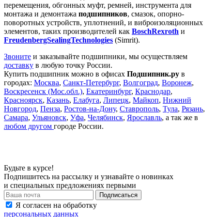
перемещения, обгонных муфт, ремней, инструмента для
монтажа и демонтажа
подшипников
, смазок, опорно-
поворотных устройств, уплотнений, и виброизоляционных
элементов, таких производителей как
BosсhRexroth
и
FreudenbergSealingTechnologies
(Simrit).
Звоните
и заказывайте подшипники, мы осуществляем
доставку
в любую точку России.
Купить подшипник можно в офисах
Подшипник.ру
в
городах:
Москва
,
Санкт-Петербург
,
Волгоград
,
Воронеж
,
Воскресенск (Мос.обл.)
,
Екатеринбург
,
Краснодар
,
Красноярск
,
Казань
,
Елабуга
,
Липецк
,
Майкоп
,
Нижний
Новгород
,
Пенза
,
Ростов-на-Дону
,
Ставрополь
,
Тула
,
Рязань
,
Самара
,
Ульяновск
,
Уфа
,
Челябинск
,
Ярославль
, а так же в
любом другом
городе России.
Будьте в курсе!
Подпишитесь на рассылку и узнавайте о новинках
и специальных предложениях первыми
Я согласен на обработку
персональных данных