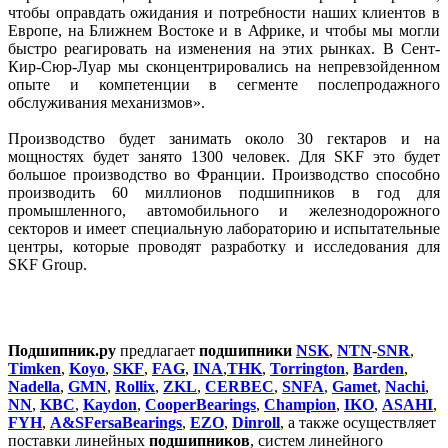
чтобы оправдать ожидания и потребности наших клиентов в
Европе, на Ближнем Востоке и в Африке, и чтобы мы могли
быстро реагировать на изменения на этих рынках. В Сент-
Кир-Сюр-Луар мы сконцентрировались на непревзойденном
опыте и компетенции в сегменте послепродажного
обслуживания механизмов».
Производство будет занимать около 30 гектаров и на
мощностях будет занято 1300 человек. Для SKF это будет
большое производство во Франции. Производство способно
производить 60 миллионов подшипников в год для
промышленного, автомобильного и железнодорожного
секторов и имеет специальную лабораторию и испытательные
центры, которые проводят разработку и исследования для
SKF Group.
Подшипник.ру
предлагает
подшипники
NSK
,
NTN
-
SNR
,
Timken
,
Koyo
,
SKF
,
FAG
,
INA
,
THK
,
Torrington
,
Barden
,
Nadella
,
GMN
,
Rollix
,
ZKL
,
CERBEC
,
SNFA
,
Gamet
,
Nachi
,
NN
,
KBC
,
Kaydon
,
CooperBearings
,
Champion
,
IKO
,
ASAHI
,
FYH
,
A&SFersaBearings
,
EZO
,
Dinroll
, а также осуществляет
поставки линейных
подшипников
, систем линейного