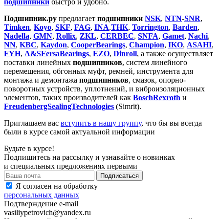
подшипники
быстро и удобно.
Подшипник.ру
предлагает
подшипники
NSK
,
NTN
-
SNR
,
Timken
,
Koyo
,
SKF
,
FAG
,
INA
,
THK
,
Torrington
,
Barden
,
Nadella
,
GMN
,
Rollix
,
ZKL
,
CERBEC
,
SNFA
,
Gamet
,
Nachi
,
NN
,
KBC
,
Kaydon
,
CooperBearings
,
Champion
,
IKO
,
ASAHI
,
FYH
,
A&SFersaBearings
,
EZO
,
Dinroll
, а также осуществляет
поставки линейных
подшипников
, систем линейного
перемещения, обгонных муфт, ремней, инструмента для
монтажа и демонтажа
подшипников
, смазок, опорно-
поворотных устройств, уплотнений, и виброизоляционных
элементов, таких производителей как
BosсhRexroth
и
FreudenbergSealingTechnologies
(Simrit).
Приглашаем вас
вступить в нашу группу
, что бы вы всегда
были в курсе самой актуальной информации
Будьте в курсе!
Подпишитесь на рассылку и узнавайте о новинках
и специальных предложениях первыми
Я согласен на обработку
персональных данных
Подтверждение e-mail
vasiliypetrovich@yandex.ru