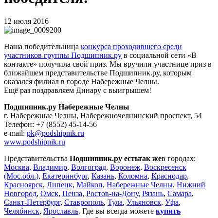
12 июля 2016
Наша победительница
конкурса проходившего среди
участников группы Подшипник.ру
в социальной сети «В
контакте» получила свой приз. Мы вручили участнице приз в
ближайшем представительстве Подшипник.ру, которым
оказался филиал в городе Набережные Челны.
Ещё раз поздравляем Динару с выигрышем!
Подшипник.ру Набережные Челны
г. Набережные Челны, Набережночелнинский проспект, 54
Телефон: +7 (8552) 45-14-56
е-mail:
pk@podshipnik.ru
www.podshipnik.ru
Представительства
Подшипник.ру
есть
так же
в городах:
Москва
,
Владимир
,
Волгоград
,
Воронеж
,
Воскресенск
(Мос.обл.)
,
Екатеринбург
,
Казань
,
Коломна
,
Краснодар
,
Красноярск
,
Липецк
,
Майкоп
,
Набережные Челны
,
Нижний
Новгород
,
Омск
,
Пенза
,
Ростов-на-Дону
,
Рязань
,
Самара
,
Санкт-Петербург
,
Ставрополь
,
Тула
,
Ульяновск
,
Уфа
,
Челябинск
,
Ярославль
. Где вы всегда можете
купить