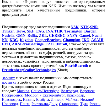
Компания «Подшипник.ру» является авторизированным
дистрибьютором компании NSK. Именно поэтому мы можем
предложить Вам качественные подшипники, которые
прослужат долго.
Подшипник.ру
предлагает
подшипники
NSK
,
NTN
-
SNR
,
Timken
,
Koyo
,
SKF
,
FAG
,
INA
,
THK
,
Torrington
,
Barden
,
Nadella
,
GMN
,
Rollix
,
ZKL
,
CERBEC
,
SNFA
,
Gamet
,
Nachi
,
NN
,
KBC
,
Kaydon
,
CooperBearings
,
Champion
,
IKO
,
ASAHI
,
FYH
,
A&SFersaBearings
,
EZO
,
Dinroll
, а также осуществляет
поставки линейных
подшипников
, систем линейного
перемещения, обгонных муфт, ремней, инструмента для
монтажа и демонтажа
подшипников
, смазок, опорно-
поворотных устройств, уплотнений, и виброизоляционных
элементов, таких производителей как
BosсhRexroth
и
FreudenbergSealingTechnologies
(Simrit).
Звоните
и заказывайте подшипники, мы осуществляем
доставку
в любую точку России.
Купить подшипник можно в офисах
Подшипник.ру
в
городах:
Москва
,
Санкт-Петербург
,
Волгоград
,
Воронеж
,
Воскресенск (Мос.обл.)
,
Екатеринбург
,
Краснодар
,
Красноярск
,
Казань
,
Елабуга
,
Липецк
,
Майкоп
,
Нижний
Новгород
,
Пенза
,
Ростов-на-Дону
,
Ставрополь
,
Тула
,
Рязань
,