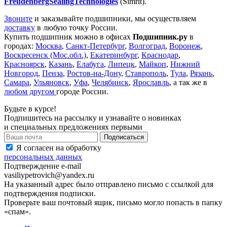
FreudenbergSealingTechnologies
(Simrit).
Звоните
и заказывайте подшипники, мы осуществляем
доставку
в любую точку России.
Купить подшипник можно в офисах
Подшипник.ру
в
городах:
Москва
,
Санкт-Петербург
,
Волгоград
,
Воронеж
,
Воскресенск (Мос.обл.)
,
Екатеринбург
,
Краснодар
,
Красноярск
,
Казань
,
Елабуга
,
Липецк
,
Майкоп
,
Нижний
Новгород
,
Пенза
,
Ростов-на-Дону
,
Ставрополь
,
Тула
,
Рязань
,
Самара
,
Ульяновск
,
Уфа
,
Челябинск
,
Ярославль
, а так же в
любом другом
городе России.
Будьте в курсе!
Подпишитесь на рассылку и узнавайте о новинках
и специальных предложениях первыми
Я согласен на обработку
персональных данных
Подтверждение e-mail
vasiliypetrovich@yandex.ru
На указанный адрес было отправлено письмо с ссылкой для
подтверждения подписки.
Проверьте ваш почтовый ящик, письмо могло попасть в папку
«спам».