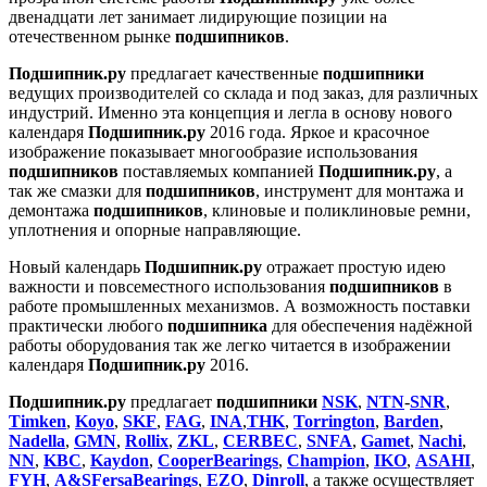
двенадцати лет занимает лидирующие позиции на
отечественном рынке
подшипников
.
Подшипник.ру
предлагает качественные
подшипники
ведущих производителей со склада и под заказ, для различных
индустрий. Именно эта концепция и легла в основу нового
календаря
Подшипник.ру
2016 года. Яркое и красочное
изображение показывает многообразие использования
подшипников
поставляемых компанией
Подшипник.ру
, а
так же смазки для
подшипников
, инструмент для монтажа и
демонтажа
подшипников
, клиновые и поликлиновые ремни,
уплотнения и опорные направляющие.
Новый календарь
Подшипник.ру
отражает простую идею
важности и повсеместного использования
подшипников
в
работе промышленных механизмов. А возможность поставки
практически любого
подшипника
для обеспечения надёжной
работы оборудования так же легко читается в изображении
календаря
Подшипник.ру
2016.
Подшипник.ру
предлагает
подшипники
NSK
,
NTN
-
SNR
,
Timken
,
Koyo
,
SKF
,
FAG
,
INA
,
THK
,
Torrington
,
Barden
,
Nadella
,
GMN
,
Rollix
,
ZKL
,
CERBEC
,
SNFA
,
Gamet
,
Nachi
,
NN
,
KBC
,
Kaydon
,
CooperBearings
,
Champion
,
IKO
,
ASAHI
,
FYH
,
A&SFersaBearings
,
EZO
,
Dinroll
, а также осуществляет