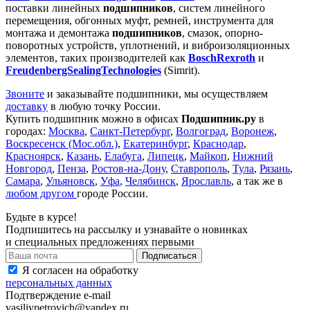
поставки линейных
подшипников
, систем линейного
перемещения, обгонных муфт, ремней, инструмента для
монтажа и демонтажа
подшипников
, смазок, опорно-
поворотных устройств, уплотнений, и виброизоляционных
элементов, таких производителей как
BosсhRexroth
и
FreudenbergSealingTechnologies
(Simrit).
Звоните
и заказывайте подшипники, мы осуществляем
доставку
в любую точку России.
Купить подшипник можно в офисах
Подшипник.ру
в
городах:
Москва
,
Санкт-Петербург
,
Волгоград
,
Воронеж
,
Воскресенск (Мос.обл.)
,
Екатеринбург
,
Краснодар
,
Красноярск
,
Казань
,
Елабуга
,
Липецк
,
Майкоп
,
Нижний
Новгород
,
Пенза
,
Ростов-на-Дону
,
Ставрополь
,
Тула
,
Рязань
,
Самара
,
Ульяновск
,
Уфа
,
Челябинск
,
Ярославль
, а так же в
любом другом
городе России.
Будьте в курсе!
Подпишитесь на рассылку и узнавайте о новинках
и специальных предложениях первыми
Я согласен на обработку
персональных данных
Подтверждение e-mail
vasiliypetrovich@yandex.ru