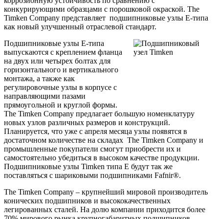
коррозионную устойчивость по сравнению с
конкурирующими образцами с порошковой окраской.
The
Timken
Company
представляет
подшипниковые узлы Е-типа
как новый улучшенный отраслевой стандарт.
Подшипниковые узлы Е-типа
выпускаются
с креплением фланца
на двух или четырех болтах для
горизонтального и вертикального
монтажа, а также как
регулировочные узлы в корпусе с
направляющими пазами
прямоугольной и круглой формы.
The
Timken
Company
предлагает большую номенклатуру
новых узлов различных размеров и конструкций.
Планируется, что уже с апреля месяца узлы появятся в
достаточном количестве на складах
The
Timken
Company
и
промышленные покупатели смогут приобрести их и
самостоятельно убедиться в высоком качестве продукции.
Подшипниковые узлы
Timken
типа Е будут так же
поставляться с шариковыми подшипниками
Fafnir
®.
The Timken Company – крупнейший мировой производитель
конических подшипников и высококачественных
легированных сталей. На долю компании приходится более
70% мирового рынка крупногабаритных подшипников,