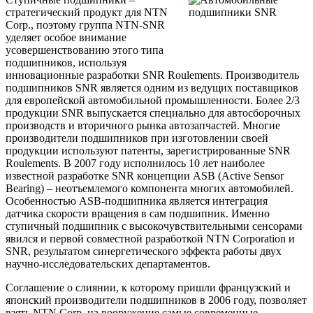
стратегический продукт для NTN
Corp., поэтому группа NTN-SNR
уделяет особое внимание
усовершенствованию этого типа
подшипников, используя
инновационные разработки SNR Roulements. Производитель
подшипников SNR является одним из ведущих поставщиков
для европейской автомобильной промышленности. Более 2/3
продукции SNR выпускается специально для автосборочных
производств и вторичного рынка автозапчастей. Многие
производители подшипников при изготовлении своей
продукции используют патенты, зарегистрированные SNR
Roulements. В 2007 году исполнилось 10 лет наиболее
известной разработке SNR концепции ASB (Active Sensor
Bearing) – неотъемлемого компонента многих автомобилей.
Особенностью ASB-подшипника является интеграция
датчика скорости вращения в сам подшипник. Именно
ступичный подшипник с высокочувствительными сенсорами
явился и первой совместной разработкой NTN Corporation и
SNR, результатом синергетического эффекта работы двух
научно-исследовательских департаментов.
Соглашение о слиянии, к которому пришли французский и
японский производители подшипников в 2006 году, позволяет
взять NTN Corp. на вооружение самые современные