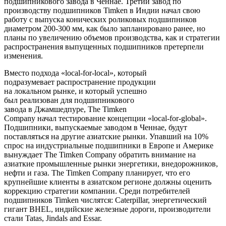
подшипникового завода в Ченнае. Третий завод по
производству подшипников Timken в Индии начал свою
работу с выпуска конических роликовых подшипников
диаметром 200-300 мм, как было запланировано ранее, но
планы по увеличению объемов производства, как и стратегии
распространения выпущенных подшипников претерпели
изменения.
Вместо подхода «
local
-
for
-
local
», который
подразумевает распространение продукции
на локальном рынке, и который успешно
был реализован для подшипникового
завода в Джамшедпуре,
The Timken
Company начал тестирование концепции «
local
-
for
-
global
».
Подшипники, выпускаемые заводом в Ченнае, будут
поставляться на другие азиатские рынки. Упавший на 10%
спрос на индустриальные подшипники в Европе и Америке
вынуждает
The Timken Company обратить внимание на
азиаткие промышленные рынки энергетики, внедорожников,
нефти и газа. The Timken Company планирует, что его
крупнейшие клиенты в азиатском регионе должны оценить
коррекцию стратегии компании. Среди потребителей
подшипников Timken числятся:
Caterpillar
, энергетический
гигант
BHEL
, индийские железные дороги, производители
стали
Tatas
,
Jindals
and
Essar
.