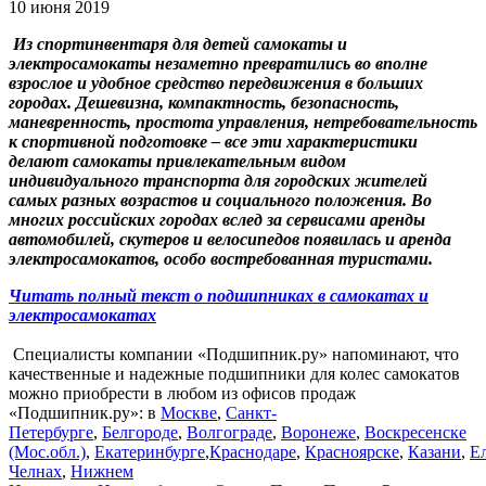
10 июня 2019
Из спортинвентаря для детей самокаты и
электросамокаты незаметно превратились во вполне
взрослое и удобное средство передвижения в больших
городах. Дешевизна, компактность, безопасность,
маневренность, простота управления, нетребовательность
к спортивной подготовке – все эти характеристики
делают самокаты привлекательным видом
индивидуального транспорта для городских жителей
самых разных возрастов и социального положения. Во
многих российских городах вслед за сервисами аренды
автомобилей, скутеров и велосипедов появилась и аренда
электросамокатов, особо востребованная туристами.
Читать полный текст о подшипниках в самокатах и
электросамокатах
Специалисты компании «Подшипник.ру» напоминают, что
качественные и надежные подшипники для колес самокатов
можно приобрести в любом из офисов продаж
«Подшипник.ру»: в
Москве
,
Санкт-
Петербургe
,
Белгороде
,
Волгограде
,
Воронеже
,
Воскресенске
(Мос.обл.)
,
Екатеринбурге
,
Краснодаре
,
Красноярске
,
Казани
,
Е
Челнах
,
Нижнем