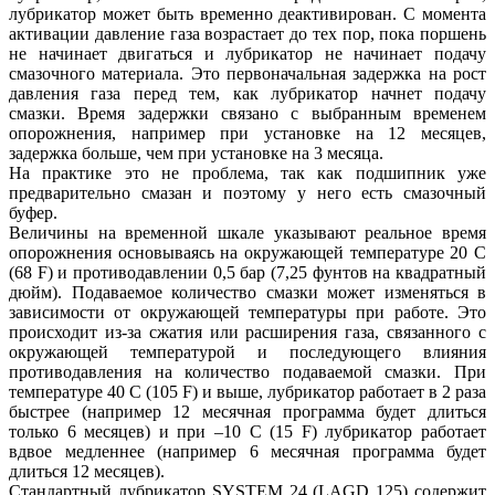
лубрикатор может быть временно деактивирован. С момента
активации давление газа возрастает до тех пор, пока поршень
не начинает двигаться и лубрикатор не начинает подачу
смазочного материала. Это первоначальная задержка на рост
давления газа перед тем, как лубрикатор начнет подачу
смазки. Время задержки связано с выбранным временем
опорожнения, например при установке на 12 месяцев,
задержка больше, чем при установке на 3 месяца.
На практике это не проблема, так как подшипник уже
предварительно смазан и поэтому у него есть смазочный
буфер.
Величины на временной шкале указывают реальное время
опорожнения основываясь на окружающей температуре 20 С
(68 F) и противодавлении 0,5 бар (7,25 фунтов на квадратный
дюйм). Подаваемое количество смазки может изменяться в
зависимости от окружающей температуры при работе. Это
происходит из-за сжатия или расширения газа, связанного с
окружающей температурой и последующего влияния
противодавления на количество подаваемой смазки. При
температуре 40 С (105 F) и выше, лубрикатор работает в 2 раза
быстрее (например 12 месячная программа будет длиться
только 6 месяцев) и при –10 С (15 F) лубрикатор работает
вдвое медленнее (например 6 месячная программа будет
длиться 12 месяцев).
Стандартный лубрикатор SYSTEM 24 (LAGD 125) содержит