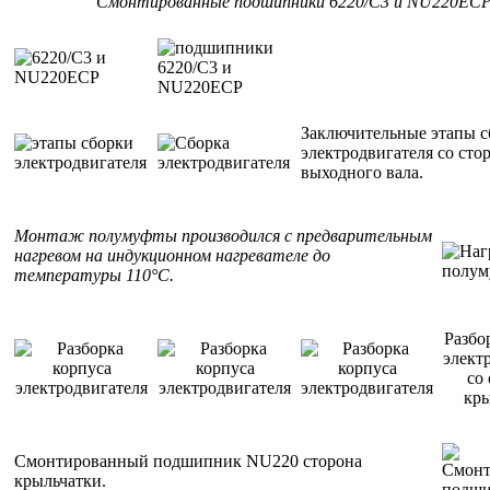
Смонтированные подшипники 6220/С3 и NU220ECP
Заключительные этапы с
электродвигателя со сто
выходного вала.
Монтаж полумуфты производился с предварительным
нагревом на индукционном нагревателе до
температуры 110°С.
Разбо
элект
со
кры
Смонтированный подшипник NU220 сторона
крыльчатки.