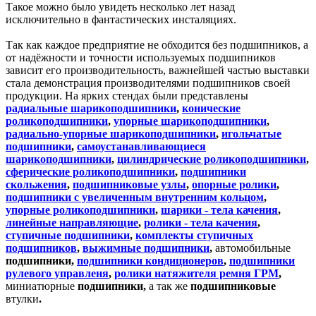
Такое можно было увидеть несколько лет назад
исключительно в фантастических инсталяциях.
Так как каждое предприятие не обходится без подшипников, а
от надёжности и точности используемых подшипников
зависит его производительность, важнейшей частью выставки
стала демонстрация производителями подшипников своей
продукции. На ярких стендах были представлены
радиальные шарикоподшипники
,
конические
роликоподшипники
,
упорные шарикоподшипники
,
радиально-упорные шарикоподшипники
,
игольчатые
подшипники
,
самоустанавливающиеся
шарикоподшипники
,
цилиндрические роликоподшипники
,
сферические роликоподшипники
,
подшипники
скольжения
,
подшипниковые узлы
,
опорные ролики
,
подшипники с увеличенным внутренним кольцом
,
упорные роликоподшипники
,
шарики - тела качения
,
линейные направляющие
,
ролики - тела качения
,
ступичные подшипники
,
комплекты ступичных
подшипников
,
выжимные подшипники
,
автомобильные
подшипники,
подшипники кондиционеров
,
подшипники
рулевого управленя
,
ролики натяжителя ремня ГРМ
,
миниатюрные
подшипники,
а так же
подшипниковые
втулки
.