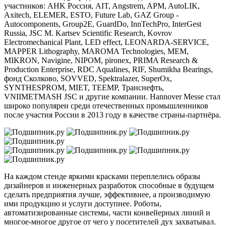
участников: AHK Россия, AIT, Angstrem, APM, AutoLIK,
Axitech, ELEMER, ESTO, Future Lab, GAZ Group -
Autocomponents, Group2E, GuardDo, InnTechPro, InterGest
Russia, JSC M. Kartsev Scientific Research, Kovrov
Electromechanical Plant, LED effect, LEONARDA-SERVICE,
MAPPER Lithography, MAROMA Technologies, MEM,
MIKRON, Navigine, NIPOM, pironex, PRIMA Research &
Production Enterprise, RDC Aqualines, RIF, Shumikha Bearings,
фонд Сколково, SOVVED, Spektralazer, SuperOx,
SYNTHESPROM, MIET, TEEMP, Транснефть,
VNIIMETMASH JSC и другие компании. Hannover Messe стал
широко популярен среди отечественных промышленников
после участия России в 2013 году в качестве страны-партнёра.
На каждом стенде яркими красками переплелись образы
дизайнеров и инженерных разработок способные в будущем
сделать предприятия лучше, эффективнее, а производимую
ими продукцию и услуги доступнее. Роботы,
автоматизированные системы, части конвейерных линий и
многое-многое другое от чего у посетителей дух захватывал.