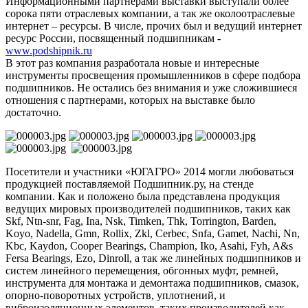
Информационными партнерами выставки выступали более
сорока пяти отраслевых компании, а так же околоотраслевые
интернет – ресурсы. В числе, прочих был и ведущий интернет
ресурс России, посвященный подшипникам -
www.podshipnik.ru
В этот раз компания разработала новые и интересные
инструменты просвещения промышленников в сфере подбора
подшипников. Не остались без внимания и уже сложившиеся
отношения с партнерами, которых на выставке было
достаточно.
Посетители и участники «ЮГАГРО» 2014 могли любоваться
продукцией поставляемой Подшипник.ру, на стенде
компании. Как и положено была представлена продукция
ведущих мировых производителей подшипников, таких как
Skf, Ntn-snr, Fag, Ina, Nsk, Timken, Thk, Torrington, Barden,
Koyo, Nadella, Gmn, Rollix, Zkl, Cerbec, Snfa, Gamet, Nachi, Nn,
Kbc, Kaydon, Cooper Bearings, Champion, Iko, Asahi, Fyh, A&s
Fersa Bearings, Ezo, Dinroll, а так же линейных подшипников и
систем линейного перемещения, обгонных муфт, ремней,
инструмента для монтажа и демонтажа подшипников, смазок,
опорно-поворотных устройств, уплотнений, и
виброизоляционных элементов, таких производителей как