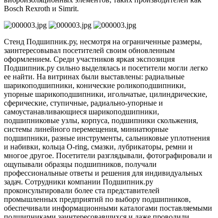
Bosсh Rexroth и Simrit.
Стенд Подшипник.ру, несмотря на ограниченные размеры,
заинтересовывал посетителей своим обновленным
оформлением. Среди участников яркая экспозиция
Подшипник.ру сильно выделялась и посетители могли легко
ее найти. На витринах были выставлены: радиальные
шарикоподшипники, конические роликоподшипники,
упорные шарикоподшипники, игольчатые, цилиндрические,
сферические, ступичные, радиально-упорные и
самоустанавливающиеся шарикоподшипники,
подшипниковые узлы, корпуса, подшипники скольжения,
системы линейного перемещения, миниатюрные
подшипники, разные инструменты, сальниковые уплотнения
и набивки, кольца O-ring, смазки, лубрикаторы, ремни и
многое другое. Посетители разглядывали, фотографировали и
ощупывали образцы подшипников, получали
профессиональные ответы и решения для индивидуальных
задач. Сотрудники компании Подшипник.ру
проконсультировали более ста представителей
промышленных предприятий по выбору подшипников,
обеспечивали информационными каталогами поставляемыми
подшипниками заинтересовавшихся и даже проводили