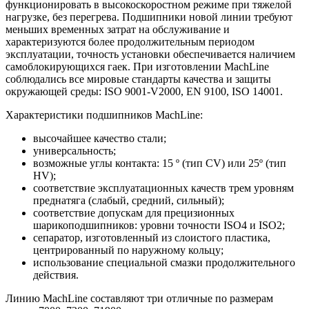
функционировать в высокоскоростном режиме при тяжелой
нагрузке, без перегрева. Подшипники новой линии требуют
меньших временных затрат на обслуживание и
характеризуются более продолжительным периодом
эксплуатации, точность установки обеспечивается наличием
самоблокирующихся гаек. При изготовлении MachLine
соблюдались все мировые стандарты качества и защиты
окружающей среды: ISO 9001-V2000, EN 9100, ISO 14001.
Характеристики подшипников MachLine:
высочайшее качество стали;
универсальность;
возможные углы контакта: 15 º (тип CV) или 25º (тип
HV);
соответствие эксплуатационных качеств трем уровням
преднатяга (слабый, средний, сильный);
соответствие допускам для прецизионных
шарикоподшипников: уровни точности ISO4 и ISO2;
сепаратор, изготовленный из слоистого пластика,
центрированный по наружному кольцу;
использование специальной смазки продолжительного
действия.
Линию MachLine составляют три отличные по размерам