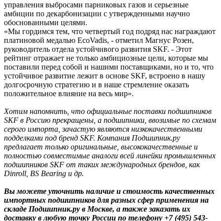
управления выбросами парниковых газов и серьезные
амбиции по декарбонизации с утвержденными научно
обоснованными целями.
«Мы гордимся тем, что четвертый год подряд нас награждают
платиновой медалью EcoVadis, - отметил Магнус Розен,
руководитель отдела устойчивого развития SKF. - Этот
рейтинг отражает не только амбициозные цели, которые мы
поставили перед собой и нашими поставщиками, но и то, что
устойчивое развитие лежит в основе SKF, встроено в нашу
долгосрочную стратегию и в наше стремление оказать
положительное влияние на весь мир».
Хотим напомнить, что официальные поставки подшипников
SKF в Россию прекращены, а подшипники, ввозимые по схемам
серого импорта, зачастую являются низкокачественными
подделками под бренд SKF.
Компания Подшипник.ру
предлагает только оригинальные, высококачественные и
полностью совместимые аналоги всей линейки промышленных
подшипников SKF от таких международных брендов, как
Dinroll, BS Bearing и др.
Вы можете уточнить наличие и стоимость качественных
импортных подшипников для разных сфер применения на
складе Подшипник.ру в Москве, а также заказать их
доставку в любую точку России по телефону +7 (495) 543-