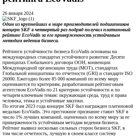
26 января 2024
Один из крупнейших в мире производителей подшипников
концерн SKF в четвертый раз подряд получил платиновый
рейтинг EcoVadis за его приверженность усто
йчивым
методам ведения бизнеса.
Рейтинги устойчивости бизнеса EcoVadis основаны на
международных стандартах устойчивого развития: Десяти
принципах Глобального договора ООН, конвенции
Международной организации труда (МОТ), стандартах
Глобальной инициативы по отчетности (GRI) и стандарте ISO
26000. Ежегодно более 85 000 компаний по всему миру
оцениваются по критериям, разработанным рейтинговым
агентством EcoVadis по 21 критерию устойчивости и по
четырем ключевым темам: окружающая среда, труд и права
человека, этика и устойчивые закупки.
По итогам 2023 года концерн SKF был награжден платиновой
медалью EcoVadis. Это престижное признание ставит SKF в
число 1% лучших компаний, оцененных по всему миру за ее
приверженность устойчивым методам ведения бизнеса.
Рейтинг выявил несколько сильных сторон бизнеса SKF, в
том числе отчетность, лучшую в своем классе систему