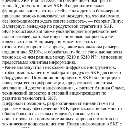
времени. SKF Product Assistant обеспечивает быстрый и
точный доступ к знаниям SKF. Эта дополнительная
функциональность, которая сейчас находится в бета-версии,
призвана помочь пользователям находить то, что им нужно,
без необходимости ждать совета эксперта», — говорит Линус
Вальтериус, менеджер по продуктовой стратегии в SKF.
SKF Product assistant также удовлетворяет потребности веб-
пользователей, которые ищут с помощью вопросов, а не
ключевых слов. Например, он может отвечать на
относительно простые запросы, такие как «каковы размеры
подшипника 6210?», и обрабатывать более сложные запросы,
такие как «в чем разница между 6210 и 6210 N?», мгновенно
предоставляя клиентам информацию.
«Ранее мы запустили несколько цифровых инструментов,
чтобы помочь клиентам выбирать продукты SKF для своего
оборудования. Помощник по продуктам SKF иллюстрирует
нашу стратегию цифровизации, предоставляя клиентам
мгновенный доступ к информации», - считает Анника Ольме,
технический директор и старший вице-президент по
развитию технологий, SKF.
Цифровой помощник, разработанный специалистами по
программному обеспечению SKF, превосходит возможности
общих больших языковых моделей, поскольку он
ориентирован на понимание живых запросов и ответов на
технические вопросы клиентов. Поиск информации о SKF с