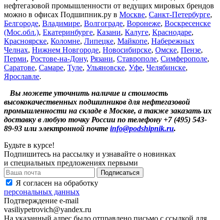
нефтегазовой промышленности от ведущих мировых брендов
можно в офисах Подшипник.ру в
Москве
,
Санкт-Петербургe
,
Белгороде
,
Владимире
,
Волгограде
,
Воронеже
,
Воскресенске
(Мос.обл.)
,
Екатеринбурге
,
Казани
,
Калуге
,
Краснодаре
,
Красноярске
,
Коломне
,
Липецке
,
Майкопе
,
Набережных
Челнах
,
Нижнем Новгороде
,
Новосибирске
,
Омске
,
Пензе
,
Перми
,
Ростове-на-Дону
,
Рязани
,
Ставрополе
,
Симферополе
,
Саратове
,
Самаре
,
Туле
,
Ульяновске
,
Уфе
,
Челябинске
,
Ярославле
.
Вы можете уточнить наличие и стоимость
высококачественных подшипников для нефтегазовой
промышленности на складе в Москве, а также заказать их
доставку в любую точку России по телефону +7 (495) 543-
89-93 или электронной почте
info@podshipnik.ru
.
Будьте в курсе!
Подпишитесь на рассылку и узнавайте о новинках
и специальных предложениях первыми
Я согласен на обработку
персональных данных
Подтверждение e-mail
vasiliypetrovich@yandex.ru
На указанный адрес было отправлено письмо с ссылкой для