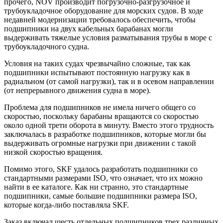
прочего, NOV производит погрузочно-разгрузочное и
трубоукладочное оборудование для морских судов. В ходе
недавней модернизации требовалось обеспечить, чтобы
подшипники на двух кабельных барабанах могли
выдерживать тяжелые условия разматывания трубы в море с
трубоукладочного судна.
Условия на таких судах чрезвычайно сложные, так как
подшипники испытывают постоянную нагрузку как в
радиальном (от самой нагрузки), так и в осевом направлении
(от непрерывного движения судна в море).
Проблема для подшипников не имела ничего общего со
скоростью, поскольку барабаны вращаются со скоростью
около одной трети оборота в минуту. Вместо этого трудность
заключалась в разработке подшипников, которые могли бы
выдерживать огромные нагрузки при движении с такой
низкой скоростью вращения.
Помимо этого, SKF удалось разработать подшипники со
стандартными размерами ISO, что означает, что их можно
найти в ее каталоге. Как ни странно, это стандартные
подшипники, самые большие подшипники размера ISO,
которые когда-либо поставляла SKF.
Заказ включал шесть отдельных подшипников трех различных