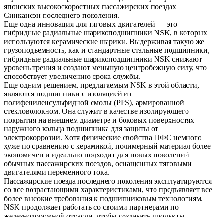
японских высокоскоростных пассажирских поездах
Синкансэн последнего поколения.
Еще одна инновация для тяговых двигателей — это
гибридные радиальные шарикоподшипники NSK, в которых
используются керамические шарики. Выдерживая такую же
грузоподъемность, как и стандартные стальные подшипники,
гибридные радиальные шарикоподшипники NSK снижают
уровень трения и создают меньшую центробежную силу, что
способствует увеличению срока службы.
Еще одним решением, предлагаемым NSK в этой области,
являются подшипники с изоляцией из
полифениленсульфидной смолы (PPS), армированной
стекловолокном. Она служит в качестве изолирующего
покрытия на внешнем диаметре и боковых поверхностях
наружного кольца подшипника для защиты от
электрокоррозии. Хотя физические свойства ПФС немного
хуже по сравнению с керамикой, полимерный материал более
экономичен и идеально подходит для новых поколений
обычных пассажирских поездов, оснащенных тяговыми
двигателями переменного тока.
Пассажирские поезда последнего поколения эксплуатируются
со все возрастающими характеристиками, что предъявляет все
более высокие требования к подшипниковым технологиям.
NSK продолжает работать со своими партнерами по
железнодорожной отрасли, чтобы создавать продукты,