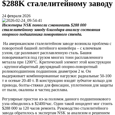
$288K сталелитейному заводу
24 февраля 2026
Инженеры NSK помогли сэкономить $288 000
сталелитейному заводу благодаря анализу состояния
опорного подшипника поворотного стенда.
На американском сталелитейном заводе возникла проблема с
поворотной башней литейного конвейера – с ключевым
узлом, где разливают расплавленную сталь. Башня
поворачивается под грузом многих тонн расплавленного
металла при 1200°C. Критический элемент этой конструкции
- крупногабаритный двухрядный опорно-поворотный
роликоподшипник подшипник диаметром 2 м. Он
выдерживает комбинированные нагрузки: радиальные 50-100
т и осевые 20-40 т. В конструкцию входят зубчатое кольцо для
привода, болты-стяжки для фиксации, уплотнения для защиты
от пыли, окалины и частиц расплава.
Регулярные простои из-за поломок данного подшипникового
узла обходились в $2400/час. Один такой инцидент мог стоить
$288 000 за 120 часов ремонта. Руководство сталелитейного
завода обратилось к экспертам NSK за анализом и решением