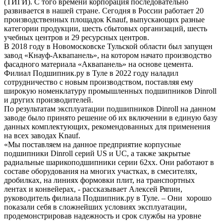
(ТИГИ). С того времени корпорация последовательно
развивается в нашей стране. Сегодня в России работает 20
производственных площадок Knauf, выпускающих разные
категории продукции, шесть сбытовых организаций, шесть
учебных центров и 29 ресурсных центров.
В 2018 году в Новомосковске Тульской области был запущен
завод «Кнауф-Аквапанель», на котором начато производство
фасадного материала «Аквапанель» на основе цемента.
Филиал Подшипник.ру в Туле в 2022 году наладил
сотрудничество с новым производством, поставляя ему
широкую номенклатуру промышленных подшипников Dinroll
и других производителей.
По результатам эксплуатации подшипников Dinroll на данном
заводе было принято решение об их включении в единую базу
данных комплектующих, рекомендованных для применения
на всех заводах Knauf.
«Мы поставляем на данное предприятие корпусные
подшипники Dinroll серий US и UC, а также закрытые
радиальные шарикоподшипники серии 62xx. Они работают в
составе оборудования на многих участках, в смесителях,
дробилках, на линиях формовки плит, на транспортных
лентах и конвейерах, - рассказывает Алексей Ряпин,
руководитель филиала Подшипник.ру в Туле. – Они хорошо
показали себя в сложнейших условиях эксплуатации,
продемонстрировав надежность и срок службы на уровне