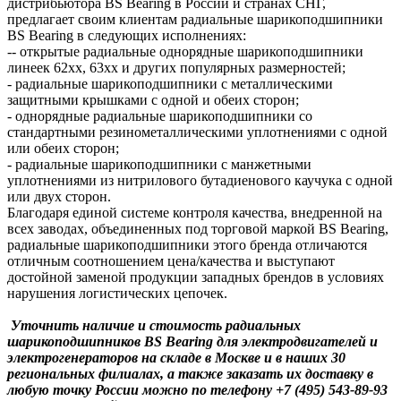
дистрибьютора BS Bearing в России и странах СНГ,
предлагает своим клиентам радиальные шарикоподшипники
BS Bearing в следующих исполнениях:
-- открытые радиальные однорядные шарикоподшипники
линеек 62хх, 63хх и других популярных размерностей;
- радиальные шарикоподшипники c металлическими
защитными крышками с одной и обеих сторон;
- однорядные радиальные шарикоподшипники со
стандартными резинометаллическими уплотнениями с одной
или обеих сторон;
- радиальные шарикоподшипники с манжетными
уплотнениями из нитрилового бутадиенового каучука с одной
или двух сторон.
Благодаря единой системе контроля качества, внедренной на
всех заводах, объединенных под торговой маркой BS Bearing,
радиальные шарикоподшипники этого бренда отличаются
отличным соотношением цена/качества и выступают
достойной заменой продукции западных брендов в условиях
нарушения логистических цепочек.
Уточнить наличие и стоимость радиальных
шарикоподшипников BS Bearing для электродвигателей и
электрогенераторов на складе в Москве и в наших 30
региональных филиалах, а также заказать их доставку в
любую точку России можно по телефону +7 (495) 543-89-93