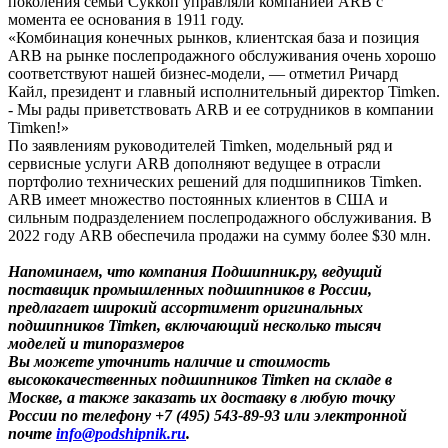
поколения семьи Суккоп управляли компанией ARB с
момента ее основания в 1911 году.
«Комбинация конечных рынков, клиентская база и позиция
ARB на рынке послепродажного обслуживания очень хорошо
соответствуют нашей бизнес-модели, — отметил Ричард
Кайл, президент и главный исполнительный директор Timken.
- Мы рады приветствовать ARB и ее сотрудников в компании
Timken!»
По заявлениям руководителей Timken, модельный ряд и
сервисные услуги ARB дополняют ведущее в отрасли
портфолио технических решений для подшипников Timken.
ARB имеет множество постоянных клиентов в США и
сильным подразделением послепродажного обслуживания. В
2022 году АRB обеспечила продажи на сумму более $30 млн.
Напоминаем, что компания Подшипник.ру, ведущий
поставщик промышленных подшипников в России,
предлагает широкий ассортимент оригинальных
подшипников Timken, включающий несколько тысяч
моделей и типоразмеров
Вы можете уточнить наличие и стоимость
высококачественных подшипников Timken на складе в
Москве, а также заказать их доставку в любую точку
России по телефону +7 (495) 543-89-93 или электронной
почте
info@podshipnik.ru
.