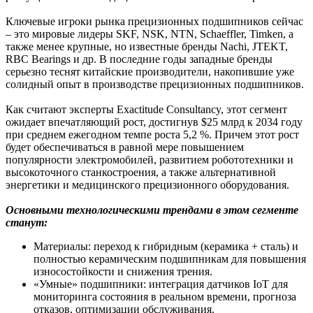
Ключевые игроки рынка прецизионных подшипников сейчас
– это мировые лидеры SKF, NSK, NTN, Schaeffler, Timken, а
также менее крупные, но известные бренды Nachi, JTEKT,
RBC Bearings и др. В последние годы западные бренды
серьезно теснят китайские производители, накопившие уже
солидный опыт в производстве прецизионных подшипников.
Как считают эксперты Exactitude Consultancy, этот сегмент
ожидает впечатляющий рост, достигнув $25 млрд к 2034 году
при среднем ежегодном темпе роста 5,2 %. Причем этот рост
будет обеспечиваться в равной мере повышением
популярности электромобилей, развитием робототехники и
высокоточного станкостроения, а также альтернативной
энергетики и медицинского прецизионного оборудования.
Основными технологическими трендами в этом сегменте
станут:
Материалы: переход к гибридным (керамика + сталь) и
полностью керамическим подшипникам для повышения
износостойкости и снижения трения.
«Умные» подшипники: интеграция датчиков IoT для
мониторинга состояния в реальном времени, прогноза
отказов, оптимизации обслуживания.