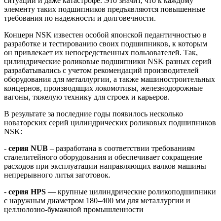
ситуации и даже катастрофе. Это значит, что к каждому
элементу таких подшипников предъявляются повышенные
требования по надежности и долговечности.
Концерн NSK известен особой японской педантичностью в
разработке и тестированию своих подшипников, к которым
он привлекает их непосредственных пользователей. Так,
цилиндрические роликовые подшипники NSK разных серий
разрабатывались с учетом рекомендаций производителей
оборудования для металлургии, а также машиностроительных
концернов, производящих локомотивы, железнодорожные
вагоны, тяжелую технику для строек и карьеров.
В результате за последние годы появилось несколько
новаторских серий цилиндрических роликовых подшипников
NSK:
-
серия NUB
– разработана в соответствии требованиям
сталелитейного оборудования и обеспечивает сокращение
расходов при эксплуатации направляющих валков машины
непрерывного литья заготовок.
-
серия HPS
— крупные цилиндрические роликоподшипники
с наружным диаметром 180–400 мм для металлургии и
целлюлозно-бумажной промышленности