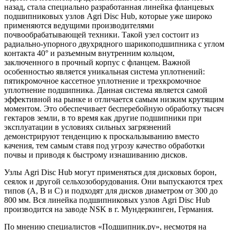
назад, стала специально разработанная линейка фланцевых
подшипниковых узлов Agri Disc Hub, которые уже широко
применяются ведущими производителями
почвообрабатывающей техники. Такой узел состоит из
радиально-упорного двухрядного шарикоподшипника с углом
контакта 40° и разъемным внутренним кольцом,
заключенного в прочный корпус с фланцем. Важной
особенностью является уникальная система уплотнений:
пятикромочное кассетное уплотнение и трехкромочное
уплотнение подшипника. Данная система является самой
эффективной на рынке и отличается самым низким крутящим
моментом. Это обеспечивает бесперебойную обработку тысяч
гектаров земли, в то время как другие подшипники при
эксплуатации в условиях сильных загрязнений
демонстрируют тенденцию к проскальзыванию вместо
качения, тем самым ставя под угрозу качество обработки
почвы и приводя к быстрому изнашиванию дисков.
Узлы Agri Disc Hub могут применяться для дисковых борон,
сеялок и другой сельхозоборудования. Они выпускаются трех
типов (А, B и С) и подходят для дисков диаметром от 300 до
800 мм. Вся линейка подшипниковых узлов Agri Disc Hub
производится на заводе NSK в г. Мундеркинген, Германия.
По мнению специалистов «Подшипник.ру», несмотря на