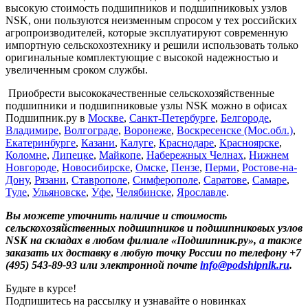
высокую стоимость подшипников и подшипниковых узлов
NSK, они пользуются неизменным спросом у тех российских
агропроизводителей, которые эксплуатируют современную
импортную сельскохозтехнику и решили использовать только
оригинальные комплектующие с высокой надежностью и
увеличенным сроком службы.
Приобрести высококачественные сельскохозяйственные
подшипники и подшипниковые узлы NSK можно в офисах
Подшипник.ру в
Москве
,
Санкт-Петербургe
,
Белгороде
,
Владимире
,
Волгограде
,
Воронеже
,
Воскресенске (Мос.обл.)
,
Екатеринбурге
,
Казани
,
Калуге
,
Краснодаре
,
Красноярске
,
Коломне
,
Липецке
,
Майкопе
,
Набережных Челнах
,
Нижнем
Новгороде
,
Новосибирске
,
Омске
,
Пензе
,
Перми
,
Ростове-на-
Дону
,
Рязани
,
Ставрополе
,
Симферополе
,
Саратове
,
Самаре
,
Туле
,
Ульяновске
,
Уфе
,
Челябинске
,
Ярославле
.
Вы можете уточнить наличие и стоимость
сельскохозяйственных подшипников и подшипниковых узлов
NSK на складах в любом филиале «Подшипник.ру», а также
заказать их доставку в любую точку России по телефону +7
(495) 543-89-93 или электронной почте
info@podshipnik.ru
.
Будьте в курсе!
Подпишитесь на рассылку и узнавайте о новинках