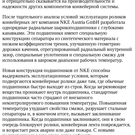
и отрицательно сказывается на производительности и
надежности других компонентов конвейерной системы.
После тщательного анализа условий эксплуатации роликов
конвейерных лет компания NKE Austria GmbH разработала
однорядные радиальные шарикоподшипники с глубокими
канавками. Эти подшипники имеют специальную
конструкцию сепаратора из синтетического материала с
низким коэффициентом трения, улучшенную геометрию
дорожки качения, отрегулированный радиальный внутренний
зазор, специальные уплотнения и специальную смазку для
использования в широком диапазоне рабочих температур.
Новая конструкция подшипников от NKE способна
выдерживать эксплуатационные условия, которым
подвергаются конвейерные ролики даже там, где обычные
подшипники быстро выходят из строя. Когда загрязняющие
вещества проникают внутрь подшипника, стандартные
подшипники часто страдают от внезапного
неконтролируемого повышения температуры. Повышенная
температура ухудшает свойства смазки, разрушает стальные
сепараторы и, в конечном итоге, вызывает заклинивание
подшипника. Когда подшипники заклинивают, они в свою
очередь блокируют ролики, конвейерная лента повреждается,
и возрастает риск аварии или даже пожара. С новыми