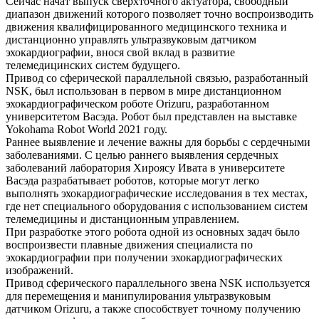
Сейчас начат выпуск сверхточного актуатора, свободный
диапазон движений которого позволяет точно воспроизводить
движения квалифицированного медицинского техника и
дистанционно управлять ультразвуковым датчиком
эхокардиографии, внося свой вклад в развитие
телемедицинских систем будущего.
Привод со сферической параллельной связью, разработанный
NSK, был использован в первом в мире дистанционном
эхокардиографическом роботе Orizuru, разработанном
университетом Васэда. Робот был представлен на выставке
Yokohama Robot World 2021 году.
Раннее выявление и лечение важны для борьбы с сердечными
заболеваниями. С целью раннего выявления сердечных
заболеваний лаборатория Хироясу Ивата в университете
Васэда разрабатывает роботов, которые могут легко
выполнять эхокардиографические исследования в тех местах,
где нет специального оборудования с использованием систем
телемедицины и дистанционным управлением.
При разработке этого робота одной из основных задач было
воспроизвести плавные движения специалиста по
эхокардиографии при получении эхокардиографических
изображений.
Привод сферического параллельного звена NSK используется
для перемещения и манипулирования ультразвуковым
датчиком Orizuru, а также способствует точному получению