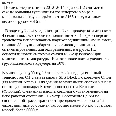
км/ч с.
После модернизации в 2012–2014 годах CT-2 считается
самым большим гусеничным транспортом в мире с
максимальной грузоподъёмностью 8165 т и суммарным
весом с грузом 9616 т.
В ходе глубокой модернизации была проведена замена всех
4 секций шасси, а также их подшипников. В первой версии
транспорта использовались шарикоподшипники, им на смену
пришли 88 крупногабаритных роликоподшипников,
оптимизированных для экстремальных нагрузок. Их
оснастили новой системой смазки и 352 датчиками для
мониторинга температуры. В итоге новое шасси увеличило
грузоподъёмность краулера на 50%.
В минувшую субботу, 17 января 2026 года, гусеничный
транспортер CT-2 вывез ракету SLS Block 1 с кораблём Orion
для миссии Artemis II из здания вертикальной сборки VAB на
стартовую площадку Космического центра Кеннеди
(Флорида). Суммарная высота краулера с установленной на
него ракетой составила 116 метр. Расстояние 6,5 км по
специальной трассе транспорт преодолел менее чем за 12
часов, двигаясь со средней скоростью менее 0.6 км/ч с грузом
массой более 6000 т.