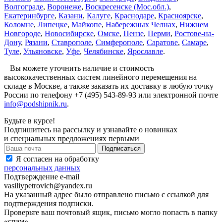
Волгограде
,
Воронеже
,
Воскресенске (Мос.обл.)
,
Екатеринбурге
,
Казани
,
Калуге
,
Краснодаре
,
Красноярске
,
Коломне
,
Липецке
,
Майкопе
,
Набережных Челнах
,
Нижнем
Новгороде
,
Новосибирске
,
Омске
,
Пензе
,
Перми
,
Ростове-на-
Дону
,
Рязани
,
Ставрополе
,
Симферополе
,
Саратове
,
Самаре
,
Туле
,
Ульяновске
,
Уфе
,
Челябинске
,
Ярославле
.
Вы можете уточнить наличие и стоимость
высококачественных систем линейного перемещения на
складе в Москве, а также заказать их доставку в любую точку
России по телефону +7 (495) 543-89-93 или электронной почте
info@podshipnik.ru
.
Будьте в курсе!
Подпишитесь на рассылку и узнавайте о новинках
и специальных предложениях первыми
Я согласен на обработку
персональных данных
Подтверждение e-mail
vasiliypetrovich@yandex.ru
На указанный адрес было отправлено письмо с ссылкой для
подтверждения подписки.
Проверьте ваш почтовый ящик, письмо могло попасть в папку
«спам».