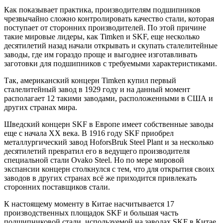
Как показывает практика, производителям подшипников
чрезвычайно сложно контролировать качество стали, которая
поступает от сторонних производителей. По этой причине
такие мировые лидеры, как Timken и SKF, еще несколько
десятилетий назад начали открывать и скупать сталелитейные
заводы, где им гораздо проще и выгоднее изготавливать
заготовки для подшипников с требуемыми характеристиками.
Так, американский концерн Timken купил первый
сталелитейный завод в 1929 году и на данный момент
располагает 12 такими заводами, расположенными в США и
других странах мира.
Шведский концерн SKF в Европе имеет собственные заводы
еще с начала XX века. В 1916 году SKF приобрел
металлургический завод HoforsBruk Steel Plant и за несколько
десятилетий превратил его в ведущего производителя
специальной стали Ovako Steel. Но по мере мировой
экспансии концерн столкнулся с тем, что для открытия своих
заводов в других странах всё же приходится привлекать
сторонних поставщиков стали.
К настоящему моменту в Китае насчитывается 17
производственных площадок SKF и большая часть
подшипниковой стали, используемой на заводах SKF в Китае,