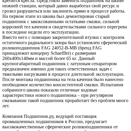
крепятся кресла. Предстояло заменить подшипник на шкиве
нижней станции, который давно выработал свой ресурс и
грозил разрушиться или заклинить прямо в процессе работы.
На первом этапе из шкива был демонтирован старый
подшипник с закоксованными остатками смазки, сильной
коррозией тел качения и свидетельствами сильного перегрева
в последние недели его эксплуатации.
Вместо него с помощью закрепительной втулки с контролем
остаточного радиального зазора был установлен сферический
роликоподшипник FAG 24052-B-MB (бренд FAG
принадлежит концерну Schaeffler) с размерами
260x400x140мм и массой более 65 кг. Данный
крупногабаритный подшипник с латунным сепаратором
предназначен именно для таких ответственных задач с
тяжелыми нагрузками в процессе длительной эксплуатации.
После монтажа подшипника на тела качения было нанесено
необходимое количество консистентной смазки. Испытания
собранного шкива показали отличные ходовые
характеристики нового подшипника – при регулярном
смазывании такой подшипник проработает без проблем много
лет.
Компания Подшипник.ру, ведущий поставщик
промышленных подшипников в России, предлагает
высококачественные сферические роликоподшипники от