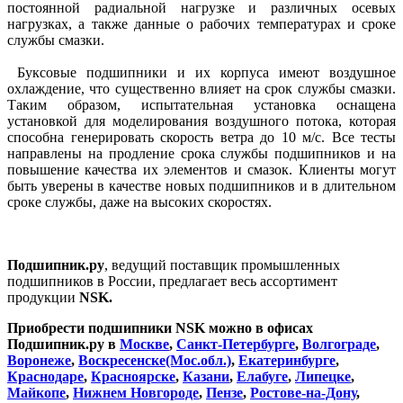
постоянной радиальной нагрузке и различных осевых
нагрузках, а также данные о рабочих температурах и сроке
службы смазки.
Буксовые подшипники и их корпуса имеют воздушное
охлаждение, что существенно влияет на срок службы смазки.
Таким образом, испытательная установка оснащена
установкой для моделирования воздушного потока, которая
способна генерировать скорость ветра до 10 м/с. Все тесты
направлены на продление срока службы подшипников и на
повышение качества их элементов и смазок. Клиенты могут
быть уверены в качестве новых подшипников и в длительном
сроке службы, даже на высоких скоростях.
Подшипник.ру
, ведущий поставщик промышленных
подшипников в России, предлагает весь ассортимент
продукции
NSK.
Приобрести подшипники
NSK
можно в офисах
Подшипник.ру
в
Москве
,
Санкт-Петербургe
,
Волгограде
,
Воронеже
,
Воскресенске(Мос.обл.)
,
Екатеринбурге
,
Краснодаре
,
Красноярске
,
Казани
,
Елабуге
,
Липецке
,
Майкопе
,
Нижнем Новгороде
,
Пензе
,
Ростове-на-Дону
,