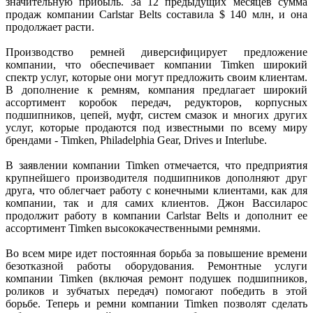
значительную прибыль. За 12 предыдущих месяцев сумма
продаж компании Carlstar Belts составила $ 140 млн, и она
продолжает расти.
Производство ремней диверсифицирует предложение
компании, что обеспечивает компании Timken широкий
спектр услуг, которые они могут предложить своим клиентам.
В дополнение к ремням, компания предлагает широкий
ассортимент коробок передач, редукторов, корпусных
подшипников, цепей, муфт, систем смазок и многих других
услуг, которые продаются под известными по всему миру
брендами - Timken, Philadelphia Gear, Drives и Interlube.
В заявлении компании Timken отмечается, что предприятия
крупнейшего производителя подшипников дополняют друг
друга, что облегчает работу с конечными клиентами, как для
компании, так и для самих клиентов. Джон Вассиларос
продолжит работу в компании Carlstar Belts и дополнит ее
ассортимент Timken высококачественными ремнями.
Во всем мире идет постоянная борьба за повышение времени
безотказной работы оборудования. Ремонтные услуги
компании Timken (включая ремонт подушек подшипников,
роликов и зубчатых передач) помогают победить в этой
борьбе. Теперь и ремни компании Timken позволят сделать