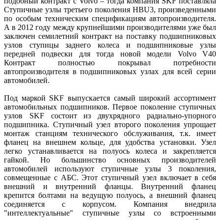
подобный контракт с Volvo – тогда компания SKF поставляла
Ступичные узлы третьего поколения HBU3, произведенными
по особым техническим спецификациям автопроизводителя.
А в 2012 году между крупнейшими производителями уже был
заключен семилетний контракт на поставку подшипниковых
узлов ступицы заднего колеса и подшипниковые узлы
передней подвески для тогда новой модели Volvo V40
Контракт полностью покрывал потребности
автопроизводителя в подшипниковых узлах для всей серии
автомобилей.
Под маркой SKF выпускается самый широкий ассортимент
автомобильных подшипников. Первое поколение ступичных
узлов SKF состоит из двухрядного радиально-упорного
подшипника. Ступичный узел второго поколения упрощает
монтаж станциям технического обслуживания, т.к. имеет
фланец на внешнем кольце, для удобства установки. Узел
легко устанавливается на полуось колеса и закрепляется
гайкой. Но большинство основных производителей
автомобилей используют ступичные узлы 3 поколения,
совмещенные с АБС. Этот ступичный узел включает в себя
внешний и внутренний фланцы. Внутренний фланец
крепится болтами на ведущую полуось, а внешний фланец
соединяется с корпусом. Компания внедрила
"интеллектуальные" ступичные узлы со встроенными