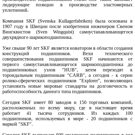
лидирующие позиции в производстве эластомерных
уплотнений.
Компания SKF (Svenska Kullagerfabriken) была основана в
1907 году в Швеции после изобретения инженером Свеном
Вингквистом (Sven Wingquist) самоустанавливающегося
двухрядного шарикоподшипника.
Уже свыше 90 лет SKF является новатором в области создания
конструкций подшипников. Вехи технического
совершенствования подшипников SKF начинаются от
первого самоустанавливающегося шарикоподшипника до
подшипниковых узлов "HUB", затем переходят к
тороидальным подшипникам "CARB", a сегодня - к серии
ролико-сферических подшипников "Explorer", позволяющих
установить новые мировые стандарты на долговечность и
работоспособность данного типа подшипников.
Сегодня SKF имеет 80 заводов и 150 торговых компаний,
расположенных по всему миру, где в настоящее время
работает 41 тысяча сотрудников. Из каждых 100
подшипников, используемых в мире - 20 подшипников с
маркой "SKF".
Сегодня SKF выпускает 600 миллионов подшипников в год