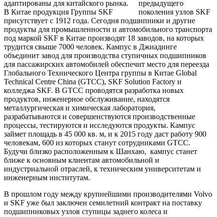
адаптированы для китайского рынка.
В Китае продукция Группы SKF
присутствует с 1912 года. Сегодня подшипники и другие
продукты для промышленности и автомобильного транспорта
под маркой SKF в Китае производят 18 заводов, на которых
трудится свыше 7000 человек. Кампус в Джиадинге
объединит завод для производства ступичных подшипников
для пассажирских автомобилей обеспечит место для переезда
Глобального Технического Центра группы в Китае Global
Technical Centre China (GTCC), SKF Solution Factory и
колледжа SKF. В GTCC проводятся разработка новых
продуктов, инженерное обслуживание, находятся
металлургическая и химическая лаборатория,
разрабатываются и совершенствуются производственные
процессы, тестируются и исследуются продукты. Кампус
займет площадь в 45 000 кв. м, и к 2015 году даст работу 900
человекам, 600 из которых станут сотрудниками GTCC.
Будучи близко расположенным к Шанхаю, кампус станет
ближе к основным клиентам автомобильной и
индустриальной отраслей, к техническим университетам и
инженерным институтам.
В прошлом году между крупнейшими производителями Volvo
и SKF уже был заключен семилетний контракт на поставку
подшипниковых узлов ступицы заднего колеса и