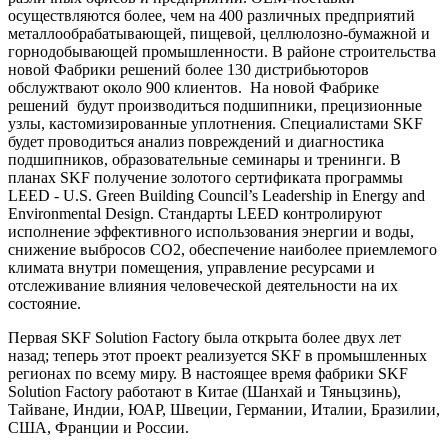
осуществляются более, чем на 400 различных предприятий
металлообрабатывающей, пищевой, целлюлозно-бумажной и
горнодобывающей промышленности. В районе строительства
новой Фабрики решений более 130 дистрибьюторов
обслужтвают около 900 клиентов. На новой Фабрике
решений будут производиться подшипники, прецизионные
узлы, кастомизированные уплотнения. Специалистами SKF
будет проводиться анализ повреждений и диагностика
подшипников, образовательные семинары и тренинги. В
планах
SKF
получение золотого сертификата программы
LEED - U.S. Green Building Council’s Leadership in Energy and
Environmental Design.
Стандарты LEED
контролируют
исполнение эффективного использования энергии и воды,
снижение выбросов СО2, обеспечение наиболее приемлемого
климата внутри помещения, управление ресурсами и
отслеживание влияния человеческой деятельности на их
состояние.
Первая SKF Solution Factory была открыта более двух лет
назад; теперь этот проект реализуется
SKF
в промышленных
регионах по всему миру. В настоящее время фабрики SKF
Solution Factory работают в Китае (Шанхай и Тяньцзинь),
Тайване, Индии, ЮАР, Швеции, Германии, Италии, Бразилии,
США, Франции и России.