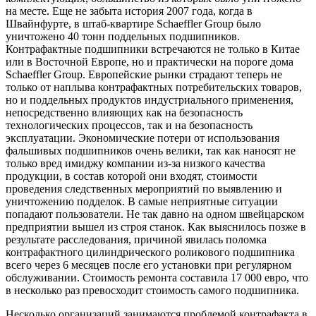
на месте. Еще не забыта история 2007 года, когда в
Швайнфурте, в штаб-квартире Schaeffler Group было
уничтожено 40 тонн поддельных подшипников.
Контрафактные подшипники встречаются не только в Китае
или в Восточной Европе, но и практически на пороге дома
Schaeffler Group. Европейские рынки страдают теперь не
только от наплыва контрафактных потребительских товаров,
но и поддельных продуктов индустриального применения,
непосредственно влияющих как на безопасность
технологических процессов, так и на безопасность
эксплуатации. Экономические потери от использования
фальшивых подшипников очень велики, так как наносят не
только вред имиджу компании из-за низкого качества
продукции, в состав которой они входят, стоимости
проведения следственных мероприятий по выявлению и
уничтожению подделок. В самые неприятные ситуации
попадают пользователи. Не так давно на одном швейцарском
предприятии вышел из строя станок. Как выяснилось позже в
результате расследования, причиной явилась поломка
контрафактного цилиндрического роликового подшипника
всего через 6 месяцев после его установки при регулярном
обслуживании. Стоимость ремонта составила 17 000 евро, что
в несколько раз превосходит стоимость самого подшипника.
Несколько организаций занимаются проблемой контрафакта в