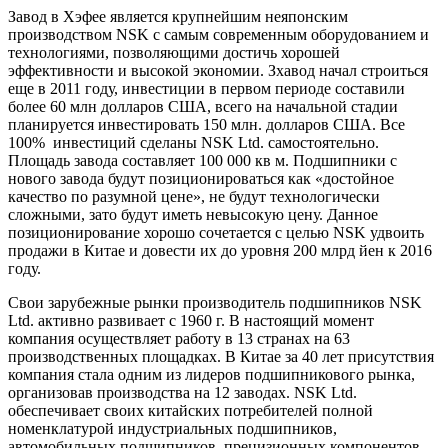
Завод в Хэфее является крупнейшим неяпонским
производством NSK с самым современным оборудованием и
технологиями, позволяющими достичь хорошей
эффективности и высокой экономии. Зхавод начал строиться
еще в 2011 году, инвестиции в первом периоде составили
более 60 млн долларов США, всего на начальной стадии
планируется инвестировать 150 млн. долларов США. Все
100% инвестиций сделаны NSK Ltd. самостоятельно.
Площадь завода составляет 100 000 кв м. Подшипники с
нового завода будут позиционироваться как «достойное
качество по разумной цене», не будут технологически
сложными, зато будут иметь невысокую цену. Данное
позиционирование хорошо сочетается с целью NSK удвоить
продажи в Китае и довести их до уровня 200 млрд йен к 2016
году.
Свои зарубежные рынки производитель подшипников NSK
Ltd. активно развивает с 1960 г. В настоящий момент
компания осуществляет работу в 13 странах на 63
производственных площадках. В Китае за 40 лет присутствия
компания стала одним из лидеров подшипникового рынка,
организовав производства на 12 заводах. NSK Ltd.
обеспечивает своих китайских потребителей полной
номенклатурой индустриальных подшипников,
автомобильных подшипников, прецизионных компонентов